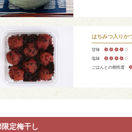
はちみつ入りか
甘味
塩味
ごはんとの相性度
節限定梅干し