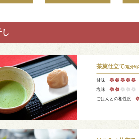
干し
茶菓仕立て
(塩分約
甘味
塩味
ごはんとの相性度