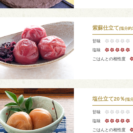
紫蘇仕立て
(塩分約1
甘味
塩味
ごはんとの相性度
塩仕立て20％
(塩
甘味
塩味
ごはんとの相性度