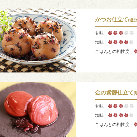
かつお仕立て
(塩分
甘味
塩味
ごはんとの相性度
金の紫蘇仕立て
(
甘味
塩味
ごはんとの相性度