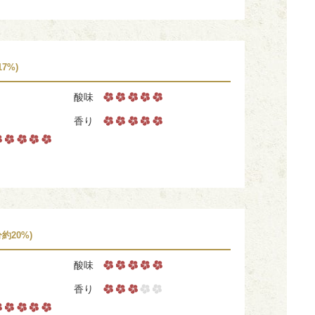
7%)
酸味
香り
分約20%)
酸味
香り