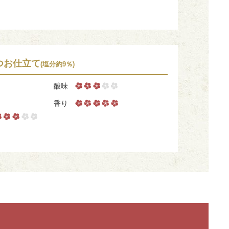
つお仕立て
(塩分約9％)
酸味
香り