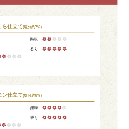
くら仕立て
(塩分約7%)
酸味
香り
モン仕立て
(塩分約8%)
酸味
香り