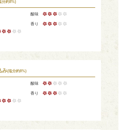
塩分約8%)
酸味
香り
込み
(塩分約8%)
酸味
香り