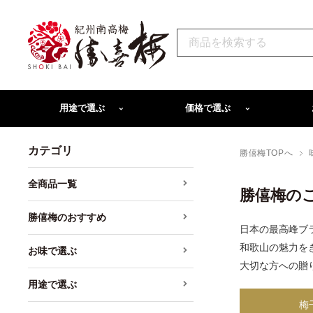
用途で選ぶ
価格で選ぶ
カテゴリ
勝僖梅TOPへ
全商品一覧
勝僖梅の
勝僖梅のおすすめ
日本の最高峰ブ
和歌山の魅力を
お味で選ぶ
大切な方への贈
用途で選ぶ
梅