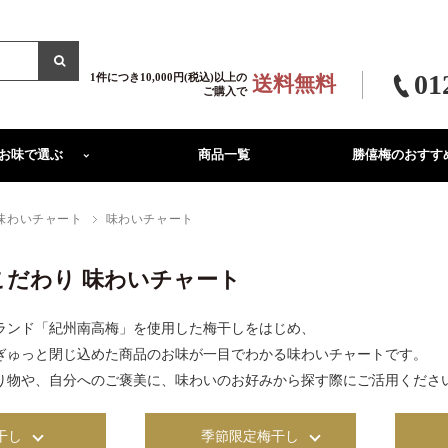
01
1件につき10,000円(税込)以上の
送料無料
ご購入で
お味で選ぶ
商品一覧
勝僖梅のおすす
味わいチャート
味わいチャート
こだわり 味わいチャート
ランド「紀州南高梅」を使用した梅干しをはじめ、
ぎゅっと閉じ込めた商品のお味が一目でわかる味わいチャートです。
り物や、自分へのご褒美に、味わいのお好みから探す際にご活用くださ
干し
季節限定梅干し