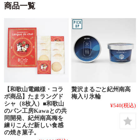
商品一覧
【和歌山電鐵様・コラ
贅沢まるごと紀州南高
ボ商品】たまラングド
梅入り氷輪
シャ（8枚入）■和歌山
¥540
(税込)
のパン工房Kawaとの共
同開発、紀州南高梅を
練りこんだ新しい食感
の焼き菓子。