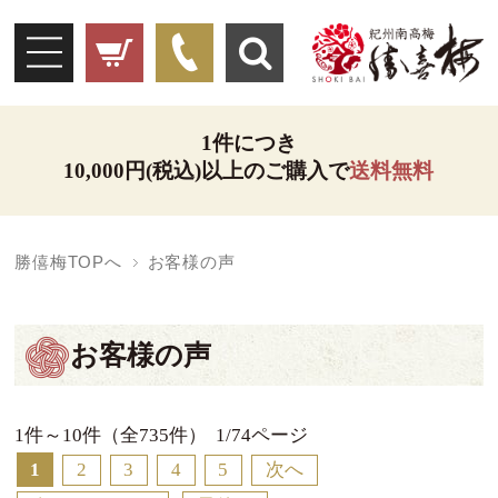
1件につき
10,000円(税込)以上のご購入で
送料無料
勝僖梅TOPへ
お客様の声
お客様の声
1件～10件（全735件） 1/74ページ
1
2
3
4
5
次へ