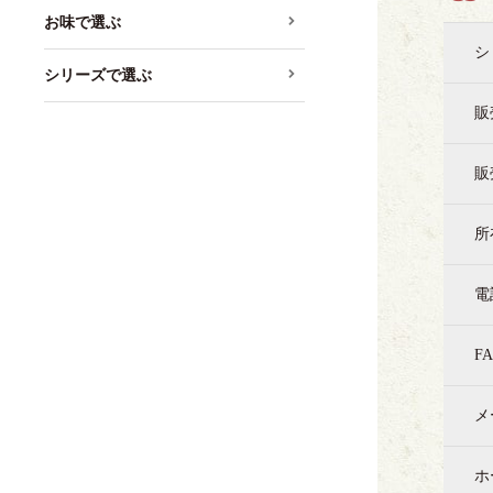
お味で選ぶ
シ
シリーズで選ぶ
販
販
所
電
F
メ
ホ