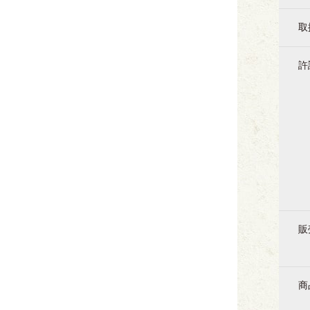
取
許
販
商