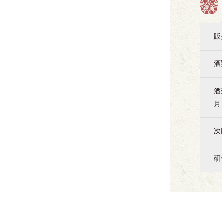
販
酒
酒
月
次
研