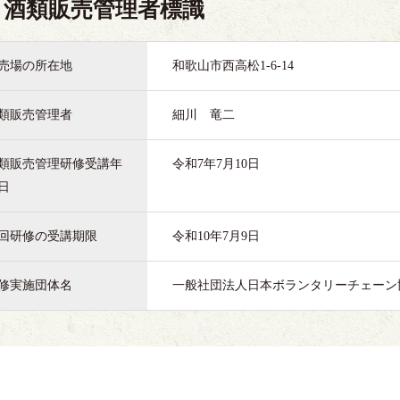
酒類販売管理者標識
売場の所在地
和歌山市西高松1-6-14
類販売管理者
細川 竜二
類販売管理研修受講年
令和7年7月10日
日
回研修の受講期限
令和10年7月9日
修実施団体名
一般社団法人日本ボランタリーチェーン