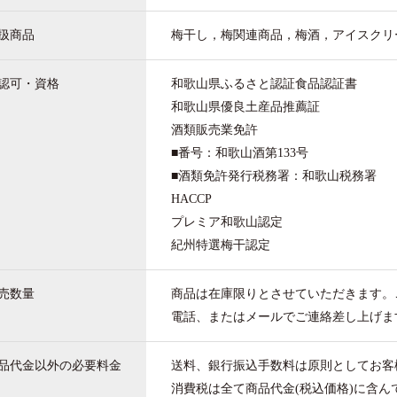
扱商品
梅干し，梅関連商品，梅酒，アイスクリ
認可・資格
和歌山県ふるさと認証食品認証書
和歌山県優良土産品推薦証
酒類販売業免許
■番号：和歌山酒第133号
■酒類免許発行税務署：和歌山税務署
HACCP
プレミア和歌山認定
紀州特選梅干認定
売数量
商品は在庫限りとさせていただきます。
電話、またはメールでご連絡差し上げま
品代金以外の
必要料金
送料、銀行振込手数料は原則としてお客
消費税は全て商品代金(税込価格)に含ん