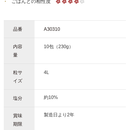
ごはんとの相性度
品番
A30310
内容
10包（230g）
量
粒サ
4L
イズ
約10%
塩分
製造日より2年
賞味
期限