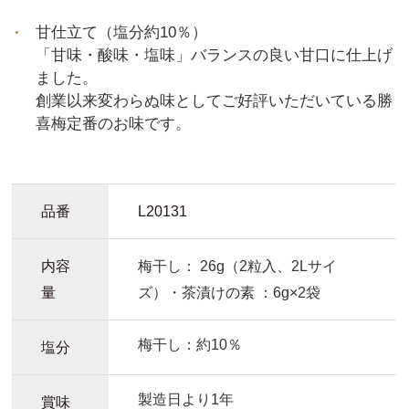
甘仕立て（塩分約10％）
「甘味・酸味・塩味」バランスの良い甘口に仕上げ
ました。
創業以来変わらぬ味としてご好評いただいている勝
喜梅定番のお味です。
品番
L20131
内容
梅干し： 26g（2粒入、2Lサイ
量
ズ）・茶漬けの素 ：6g×2袋
梅干し
：約10％
塩分
製造日より1年
賞味