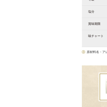
塩分
賞味期限
味チャート
原材料名・ア