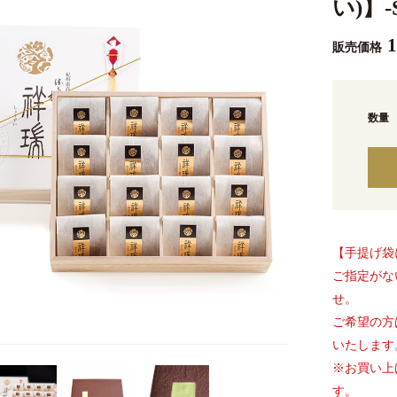
い)】-S
販売価格
数量
【手提げ袋
ご指定がな
せ。
ご希望の方
いたします
※お買い上
す。