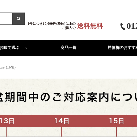
01
1件につき10,000円(税込)以上の
送料無料
ご購入で
お味で選ぶ
商品一覧
勝僖梅のおすす
 (16包)